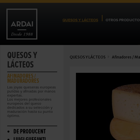
QUESOS Y LÁCTEOS
OTROS PRODUCTO
QUESOS Y
QUESOS Y LÁCTEOS
Afinadores / M
LÁCTEOS
AFINADORES /
MADURADORES
Las joyas queseras europeas
pulidas y afinadas por manos
expertas.
Los mejores profesionales
europeos del queso
dedicados a su selección y
maduración hasta su punto
óptimo.
DE PRODUCENT