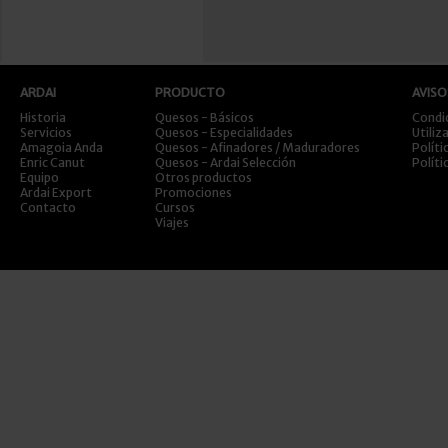
ARDAI
PRODUCTO
AVISO
Historia
Quesos - Básicos
Condi
Servicios
Quesos - Especialidades
Utiliz
Amagoia Anda
Quesos - Afinadores / Maduradores
Políti
Enric Canut
Quesos - Ardai Selección
Políti
Equipo
Otros productos
Ardai Export
Promociones
Contacto
Cursos
Viajes