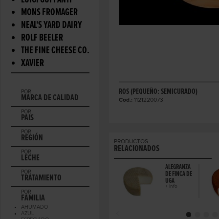
LUIGI GUFFANTI
MONS FROMAGER
NEAL'S YARD DAIRY
ROLF BEELER
THE FINE CHEESE CO.
XAVIER
ROS (PEQUEÑO: SEMICURADO)
POR
MARCA DE CALIDAD
Cod.:
1121220073
POR
PAIS
POR
REGIÓN
PRODUCTOS
RELACIONADOS
POR
LECHE
ALEGRANZA
POR
DE FINCA DE
TRATAMIENTO
UGA
+ info
POR
FAMILIA
AHUMADO
AZUL