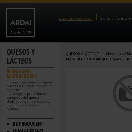
QUESOS Y LÁCTEOS
OTROS PRODUCTO
QUESOS Y
QUESOS Y LÁCTEOS
Afinadores / M
LÁCTEOS
MANCHEGO DOP AÑEJO - CASA DEL B
AFINADORES /
MADURADORES
Las joyas queseras europeas
pulidas y afinadas por manos
expertas.
Los mejores profesionales
europeos del queso
dedicados a su selección y
maduración hasta su punto
óptimo.
DE PRODUCENT