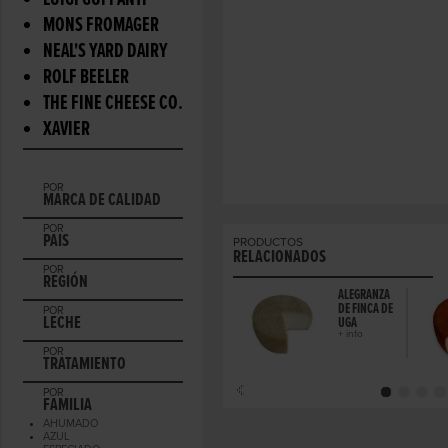
LUIGI GUFFANTI
MONS FROMAGER
NEAL'S YARD DAIRY
ROLF BEELER
THE FINE CHEESE CO.
XAVIER
POR
MARCA DE CALIDAD
POR
PAIS
PRODUCTOS
RELACIONADOS
POR
REGIÓN
ALEGRANZA
DE FINCA DE
POR
LECHE
UGA
+ info
POR
TRATAMIENTO
POR
FAMILIA
AHUMADO
AZUL