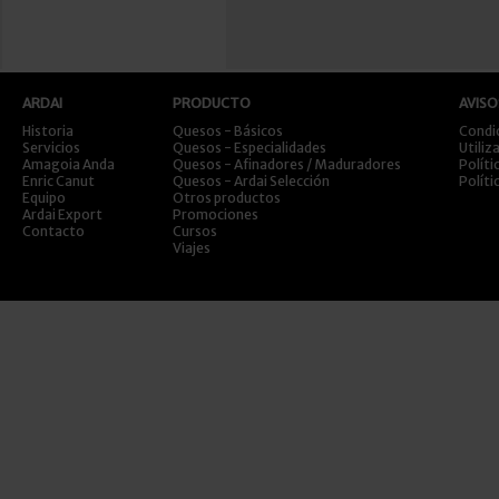
ARDAI
PRODUCTO
AVISO
Historia
Quesos - Básicos
Condi
Servicios
Quesos - Especialidades
Utiliz
Amagoia Anda
Quesos - Afinadores / Maduradores
Políti
Enric Canut
Quesos - Ardai Selección
Políti
Equipo
Otros productos
Ardai Export
Promociones
Contacto
Cursos
Viajes