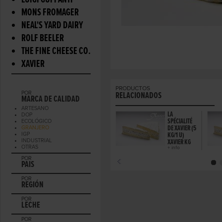
LUIGI GUFFANTI
MONS FROMAGER
NEAL'S YARD DAIRY
ROLF BEELER
THE FINE CHEESE CO.
XAVIER
PRODUCTOS
POR
RELACIONADOS
MARCA DE CALIDAD
ARTESANO
LA
DOP
SPÉCIALITÉ
ECOLÓGICO
DE XAVIER (5
GRANJERO
IGP
KG/1 U)
INDUSTRIAL
XAVIER KG
OTRAS
+ info
POR
PAIS
POR
REGIÓN
POR
LECHE
POR