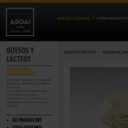
QUESOS Y LÁCTEOS
OTROS PRODUCTO
QUESOS Y
QUESOS Y LÁCTEOS
Afinadores / M
LÁCTEOS
AFINADORES /
MADURADORES
Las joyas queseras europeas
pulidas y afinadas por manos
expertas.
Los mejores profesionales
europeos del queso
dedicados a su selección y
maduración hasta su punto
óptimo.
DE PRODUCENT