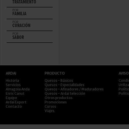
TRATAMIENTO
POR
FAMILIA
POR
CURACIÓN
POR
SABOR
ARDAI
PRODUCTO
AVISO
Historia
Quesos - Básicos
Condi
Servicios
Quesos - Especialidades
Utiliz
Amagoia Anda
Quesos - Afinadores / Maduradores
Políti
Enric Canut
Quesos - Ardai Selección
Políti
Equipo
Otros productos
Ardai Export
Promociones
Contacto
Cursos
Viajes