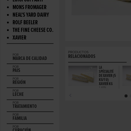
LUIGI GUFFANTI
MONS FROMAGER
NEAL'S YARD DAIRY
ROLF BEELER
THE FINE CHEESE CO.
XAVIER
PRODUCTOS
POR
RELACIONADOS
MARCA DE CALIDAD
POR
LA
PAIS
SPÉCIALITÉ
DE XAVIER (5
POR
KG/1 U)
REGIÓN
XAVIER KG
+ info
POR
LECHE
POR
TRATAMIENTO
POR
FAMILIA
POR
CURACIÓN