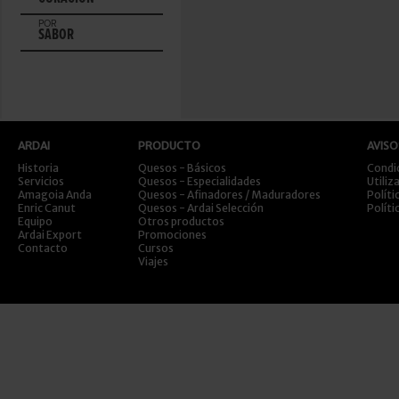
POR
SABOR
ARDAI
PRODUCTO
AVISO
Historia
Quesos - Básicos
Condi
Servicios
Quesos - Especialidades
Utiliz
Amagoia Anda
Quesos - Afinadores / Maduradores
Políti
Enric Canut
Quesos - Ardai Selección
Políti
Equipo
Otros productos
Ardai Export
Promociones
Contacto
Cursos
Viajes