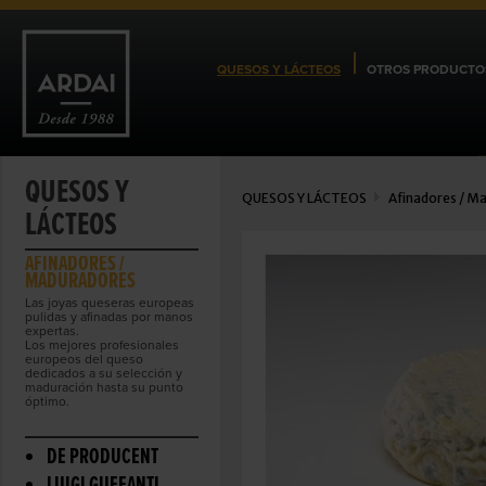
QUESOS Y LÁCTEOS
OTROS PRODUCTO
QUESOS Y
QUESOS Y LÁCTEOS
Afinadores / M
LÁCTEOS
AFINADORES /
MADURADORES
Las joyas queseras europeas
pulidas y afinadas por manos
expertas.
Los mejores profesionales
europeos del queso
dedicados a su selección y
maduración hasta su punto
óptimo.
DE PRODUCENT