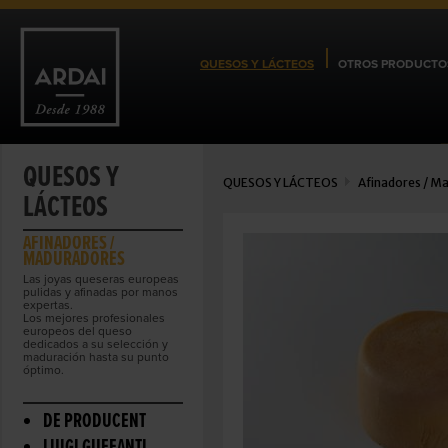
QUESOS Y LÁCTEOS
OTROS PRODUCTO
QUESOS Y
QUESOS Y LÁCTEOS
Afinadores / M
LÁCTEOS
AFINADORES /
MADURADORES
Las joyas queseras europeas
pulidas y afinadas por manos
expertas.
Los mejores profesionales
europeos del queso
dedicados a su selección y
maduración hasta su punto
óptimo.
DE PRODUCENT