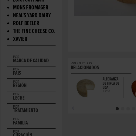
LUIGI GUFFANTI
MONS FROMAGER
NEAL'S YARD DAIRY
ROLF BEELER
THE FINE CHEESE CO.
XAVIER
POR
MARCA DE CALIDAD
PRODUCTOS
RELACIONADOS
POR
PAIS
ALEGRANZA
POR
DE FINCA DE
REGIÓN
UGA
+ info
POR
LECHE
POR
TRATAMIENTO
POR
FAMILIA
POR
CURACIÓN