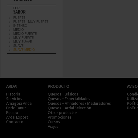
POR
SABOR
FUERTE
FUERTE - MUY FUERTE
INTENSO
MEDIO
MEDIO-FUERTE
MUY FUERTE
MUY SUAVE
SUAVE
SUAVE-MEDIO
ARDAI
PRODUCTO
AVISO
Historia
Quesos - Básicos
Condi
Servicios
Quesos - Especialidades
Utiliz
Amagoia Anda
Quesos - Afinadores / Maduradores
Políti
Enric Canut
Quesos - Ardai Selección
Políti
Equipo
Otros productos
Ardai Export
Promociones
Contacto
Cursos
Viajes