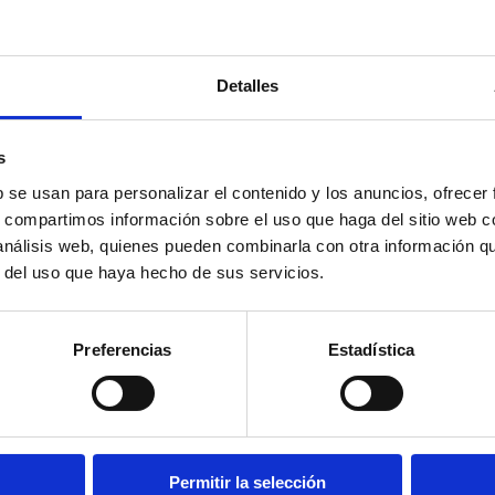
PAIS:
Esp
REGIÓN:
LECHE:
Ca
TRATAMI
CURACIÓ
Detalles
PESO:
2 k
SABOR:
M
s
b se usan para personalizar el contenido y los anuncios, ofrecer
s, compartimos información sobre el uso que haga del sitio web 
 análisis web, quienes pueden combinarla con otra información q
UCTOS
CIONADOS
r del uso que haya hecho de sus servicios.
ALEGRANZA
ALEGRANZA
A
DE FINCA DE
PIMENTONADO
O
UGA
DE FINCA DE
+ 
Preferencias
Estadística
+ info
UGA
+ info
Permitir la selección