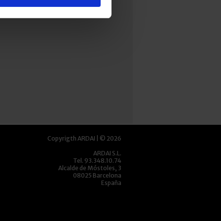
Copyrigth ARDAI | © 2026
ARDAI S.L.
Tel. 93.348.10.74
Alcalde de Móstoles, 3
08025 Barcelona
España