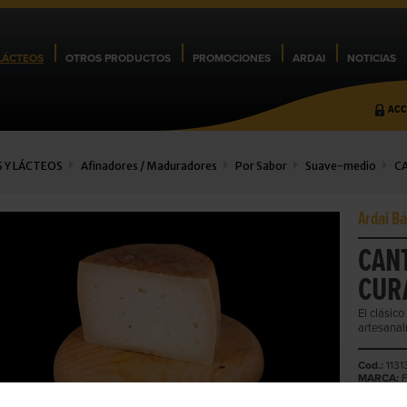
LÁCTEOS
OTROS PRODUCTOS
PROMOCIONES
ARDAI
NOTICIAS
ACC
 Y LÁCTEOS
Afinadores / Maduradores
Por Sabor
Suave-medio
CA
Ardai Bá
CAN
CUR
El clásic
artesanal
Cod.:
1131
MARCA:
F
FAMILIA:
P
MARCA D