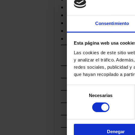
LUIGI GUFFANTI
MONS FROMAGER
NEAL'S YARD DAIRY
ROLF BEELER
Consentimiento
THE FINE CHEESE CO.
XAVIER
Esta página web usa cookie
Las cookies de este sitio we
POR
MARCA DE CALIDAD
y analizar el tráfico. Ademá
redes sociales, publicidad y
PROD
POR
RELA
PAIS
que hayan recopilado a parti
POR
REGIÓN
Selección
POR
Necesarias
de
LECHE
consentimiento
POR
TRATAMIENTO
POR
FAMILIA
POR
Denegar
CURACIÓN