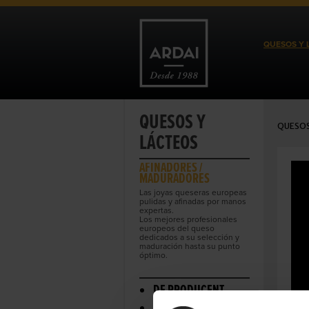
QUESOS Y 
QUESOS Y
QUESOS
LÁCTEOS
AFINADORES /
MADURADORES
Las joyas queseras europeas
pulidas y afinadas por manos
expertas.
Los mejores profesionales
europeos del queso
dedicados a su selección y
maduración hasta su punto
óptimo.
DE PRODUCENT