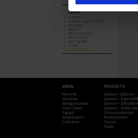
POR
SABOR
FUERTE
FUERTE - MUY FUERTE
INTENSO
MEDIO
MEDIO-FUERTE
MUY FUERTE
MUY SUAVE
SUAVE
SUAVE-MEDIO
ARDAI
PRODUCTO
Historia
Quesos - Básicos
Servicios
Quesos - Especiali
Amagoia Anda
Quesos - Afinador
Enric Canut
Quesos - Ardai Sel
Equipo
Otros productos
Ardai Export
Promociones
Contacto
Cursos
Viajes