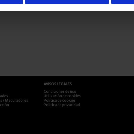
AVISOS LEGALES
Condiciones de uso
dades
Utilización de cookies
es / Maduradores
Política de cookies
ección
Política de privacidad