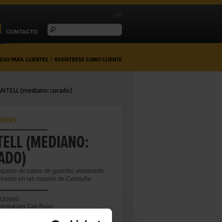
ESP
CONTACTO
ESO PARA CLIENTES
|
REGÍSTRESE COMO CLIENTE
NTELL (mediano: curado)
sicos
TELL (MEDIANO:
ADO)
o queso de cabra de guardar, elaborado
mente en las masías de Cataluña
320090
ormatges Can Pujol
asta prensada no cocida
E CALIDAD:
Artesano