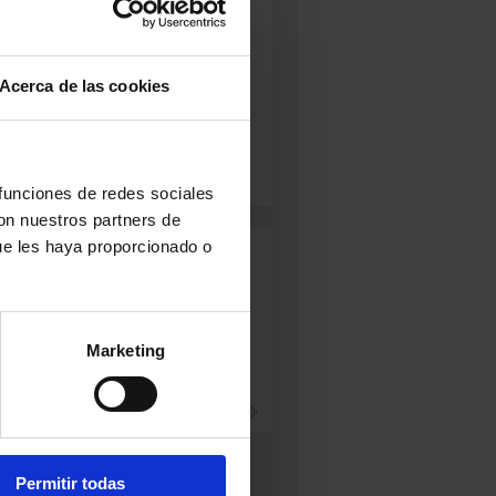
aña
Cataluña
bra
ENTO:
Pasteurizada
N:
Curado
Acerca de las cookies
gs
edio-Fuerte
 funciones de redes sociales
con nuestros partners de
ue les haya proporcionado o
ÑEJO DE
BARRA
BEATO DE
VEJA
LORÁN
TABARA
info
+ info
(GRANDE)
Marketing
+ info
Permitir todas