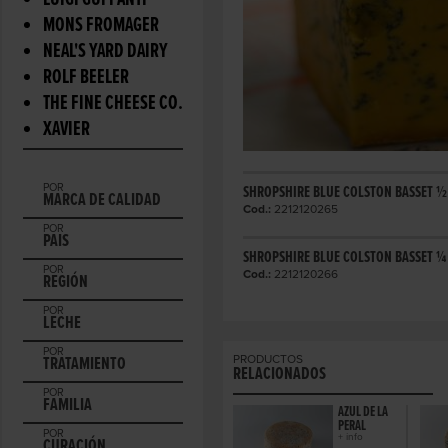
LUIGI GUFFANTI
MONS FROMAGER
NEAL'S YARD DAIRY
ROLF BEELER
THE FINE CHEESE CO.
XAVIER
POR
SHROPSHIRE BLUE COLSTON BASSET ½
MARCA DE CALIDAD
Cod.:
2212120265
POR
PAIS
SHROPSHIRE BLUE COLSTON BASSET ¼ 
POR
Cod.:
2212120266
REGIÓN
POR
LECHE
POR
PRODUCTOS
TRATAMIENTO
RELACIONADOS
POR
FAMILIA
AZUL DE LA
PERAL
POR
+ info
CURACIÓN