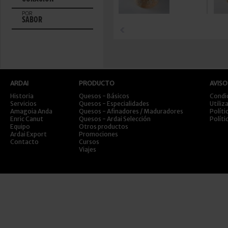
POR
SABOR
ARDAI
PRODUCTO
AVISO
Historia
Quesos - Básicos
Condi
Servicios
Quesos - Especialidades
Utiliz
Amagoia Anda
Quesos - Afinadores / Maduradores
Políti
Enric Canut
Quesos - Ardai Selección
Políti
Equipo
Otros productos
Ardai Export
Promociones
Contacto
Cursos
Viajes