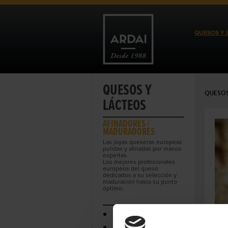
QUESOS Y 
QUESOS Y
QUESOS
LÁCTEOS
AFINADORES /
MADURADORES
Las joyas queseras europeas
pulidas y afinadas por manos
expertas.
Los mejores profesionales
europeos del queso
dedicados a su selección y
maduración hasta su punto
óptimo.
DE PRODUCENT