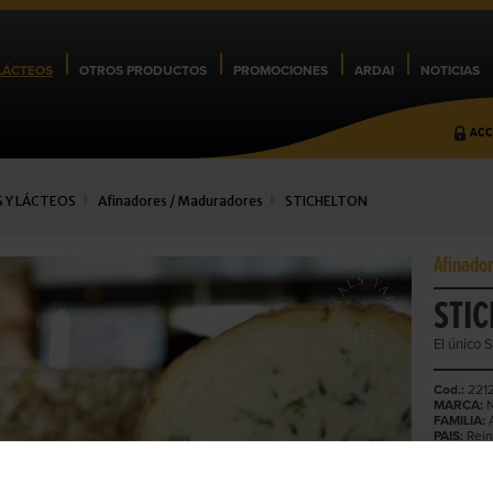
LÁCTEOS
OTROS PRODUCTOS
PROMOCIONES
ARDAI
NOTICIAS
ACC
 Y LÁCTEOS
Afinadores / Maduradores
STICHELTON
Afinado
STI
El único 
Cod.:
2212
MARCA:
N
FAMILIA:
A
PAIS:
Rein
REGIÓN:
LECHE:
Va
TRATAMI