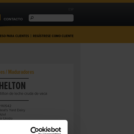
ESP
CONTACTO
ESO PARA CLIENTES
|
REGÍSTRESE COMO CLIENTE
res / Maduradores
CHELTON
Stilton de leche cruda de vaca
110542
eal's Yard Dairy
zul
o Unido
Nottinghamshire
ca
ENTO:
Cruda