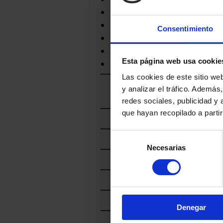
LUIGI GUFFANTI
MONS FROMAGER
NEAL'S YARD DAIRY
Consentimiento
ROLF BEELER
THE FINE CHEESE CO.
Esta página web usa cookie
XAVIER
Las cookies de este sitio we
y analizar el tráfico. Ademá
POR
MARCA DE CALIDAD
redes sociales, publicidad y
que hayan recopilado a parti
POR
PAIS
POR
Selección
REGIÓN
STIC
Necesarias
de
Cod.
POR
LECHE
consentimiento
STIC
POR
TRATAMIENTO
Cod.
POR
FAMILIA
Denegar
POR
CURACIÓN