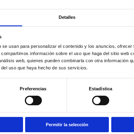
CURACIÓ
PESO:
8 k
SABOR:
M
Detalles
s
b se usan para personalizar el contenido y los anuncios, ofrecer
s, compartimos información sobre el uso que haga del sitio web 
 análisis web, quienes pueden combinarla con otra información q
r del uso que haya hecho de sus servicios.
HELTON ½ PIEZA
Preferencias
Estadística
:
2212110543
HELTON ¼ PIEZA
:
2212110544
Permitir la selección