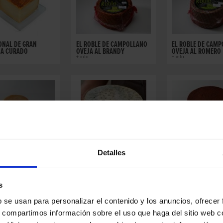
ONAL DE GRAN
EL ROBLE DE CAMPOLLANO
EL ROBLE DE CAM
IA CURADO
OVEJA AL BRANDY
OVEJA AL ROMERO
+ info
+ info
 ARTESANO DOP
KRAFTKAR
MAJORERO DOP C
BOR
CON PIMENTON
Detalles
+ info
+ info
s
b se usan para personalizar el contenido y los anuncios, ofrecer
s, compartimos información sobre el uso que haga del sitio web 