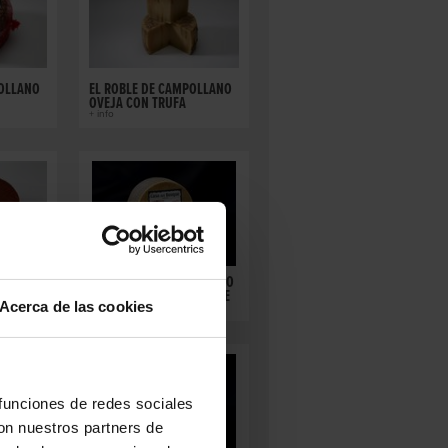
POLLANO
EL ROBLE DE CAMPOLLANO
OVEJA CON TRUFA
+ info
URADO
MANCHEGO DOP ARTESANO
AÑEJO - CASA DEL BOSQUE
Acerca de las cookies
+ info
 funciones de redes sociales
con nuestros partners de