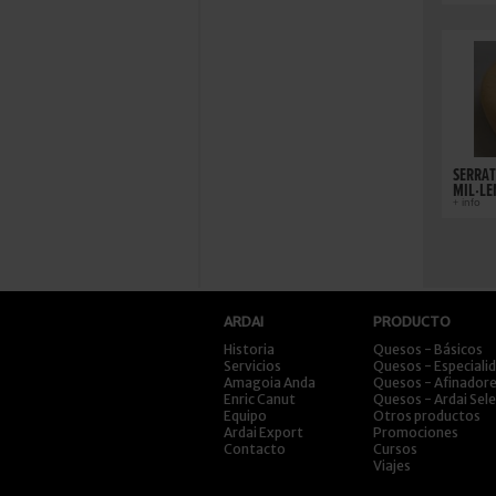
SERRAT
MIL·LE
+ info
ARDAI
PRODUCTO
Historia
Quesos - Básicos
Servicios
Quesos - Especiali
Amagoia Anda
Quesos - Afinador
Enric Canut
Quesos - Ardai Sel
Equipo
Otros productos
Ardai Export
Promociones
Contacto
Cursos
Viajes