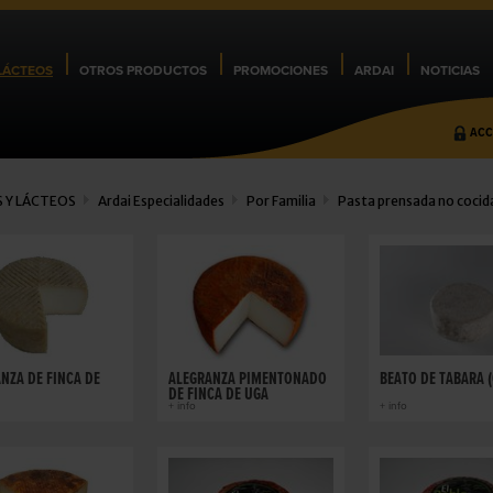
LÁCTEOS
OTROS PRODUCTOS
PROMOCIONES
ARDAI
NOTICIAS
ACC
 Y LÁCTEOS
Ardai Especialidades
Por Familia
Pasta prensada no cocid
NZA DE FINCA DE
ALEGRANZA PIMENTONADO
BEATO DE TABARA 
DE FINCA DE UGA
+ info
+ info