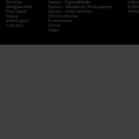
Servicios
Quesos - Especialidades
Utiliz
Amagoia Anda
Quesos - Afinadores / Maduradores
Políti
Enric Canut
Quesos - Ardai Selección
Políti
Equipo
Otros productos
Ardai Export
Promociones
Contacto
Cursos
Viajes