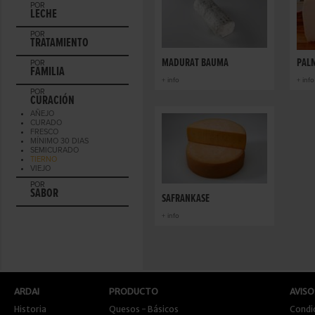
POR
LECHE
POR
TRATAMIENTO
MADURAT BAUMA
PAL
POR
FAMILIA
+ info
+ info
POR
CURACIÓN
AÑEJO
CURADO
FRESCO
MÍNIMO 30 DIAS
SEMICURADO
TIERNO
VIEJO
POR
SABOR
SAFRANKÄSE
+ info
ARDAI
PRODUCTO
AVISO
Historia
Quesos - Básicos
Condi