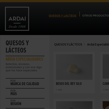
QUESOS Y LÁCTEOS
OTROS PRODUCTO
QUESOS Y
QUESOS Y LÁCTEOS
Ardai Especiali
LÁCTEOS
ARDAI ESPECIALIDADES
Selectos, escasos,
estacionales y con ese algo
que los hace especiales
POR
MARCA DE CALIDAD
BESOS DEL REY SILO
CAR
+ info
+ info
POR
PAIS
POR
REGIÓN