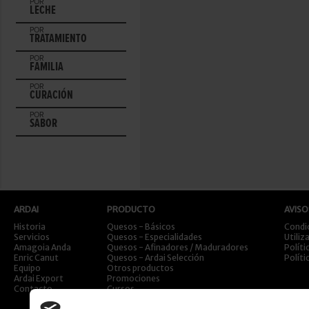
POR
LECHE
POR
TRATAMIENTO
POR
FAMILIA
POR
CURACIÓN
POR
SABOR
ARDAI
PRODUCTO
AVISO
Historia
Quesos - Básicos
Condi
Servicios
Quesos - Especialidades
Utiliz
Amagoia Anda
Quesos - Afinadores / Maduradores
Políti
Enric Canut
Quesos - Ardai Selección
Políti
Equipo
Otros productos
Ardai Export
Promociones
Contacto
Cursos
Viajes