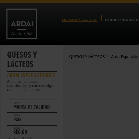
QUESOS Y LÁCTEOS
OTROS PRODUCTO
QUESOS Y
QUESOS Y LÁCTEOS
Ardai Especiali
LÁCTEOS
ARDAI ESPECIALIDADES
Selectos, escasos,
estacionales y con ese algo
que los hace especiales
POR
MARCA DE CALIDAD
POR
PAIS
POR
REGIÓN
ALBIGEOISE