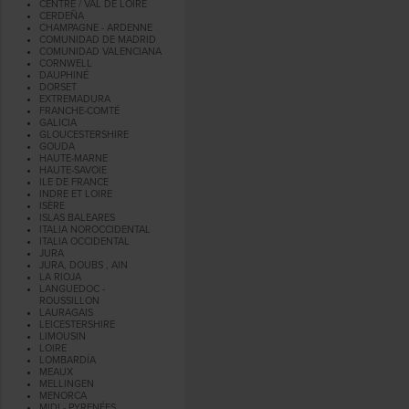
CENTRE / VAL DE LOIRE
CERDEÑA
CHAMPAGNE - ARDENNE
COMUNIDAD DE MADRID
COMUNIDAD VALENCIANA
CORNWELL
DAUPHINÉ
DORSET
EXTREMADURA
FRANCHE-COMTÉ
GALICIA
GLOUCESTERSHIRE
GOUDA
HAUTE-MARNE
HAUTE-SAVOIE
ILE DE FRANCE
INDRE ET LOIRE
ISÈRE
ISLAS BALEARES
ITALIA NOROCCIDENTAL
ITALIA OCCIDENTAL
JURA
JURA, DOUBS , AIN
LA RIOJA
LANGUEDOC -
ROUSSILLON
LAURAGAIS
LEICESTERSHIRE
LIMOUSIN
LOIRE
LOMBARDÍA
MEAUX
MELLINGEN
MENORCA
MIDI - PYRENÉES