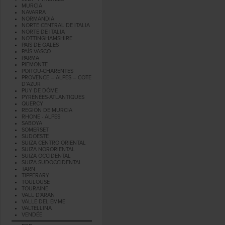
MURCIA
NAVARRA
NORMANDIA
NORTE CENTRAL DE ITALIA
NORTE DE ITALIA
NOTTINGHAMSHIRE
PAÍS DE GALES
PAÍS VASCO
PARMA
PIEMONTE
POITOU-CHARENTES
PROVENCE – ALPES – COTE
D’AZUR
PUY DE DÔME
PYRÉNÉES-ATLANTIQUES
QUERCY
REGIÓN DE MURCIA
RHONE - ALPES
SABOYA
SOMERSET
SUDOESTE
SUIZA CENTRO ORIENTAL
SUIZA NORORIENTAL
SUIZA OCCIDENTAL
SUIZA SUDOCCIDENTAL
TARN
TIPPERARY
TOULOUSE
TOURAINE
VALL D'ARAN
VALLE DEL EMME
VALTELLINA
VENDÉE