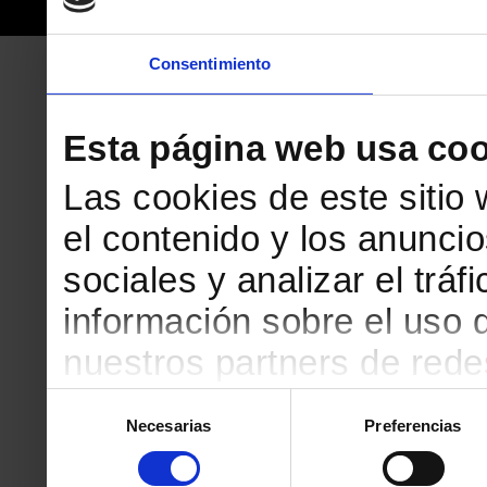
Consentimiento
Esta página web usa coo
Las cookies de este sitio
el contenido y los anuncio
sociales y analizar el tr
información sobre el uso 
nuestros partners de redes
web, quienes pueden comb
Selección
Necesarias
Preferencias
de
que les haya proporciona
consentimiento
partir del uso que haya h