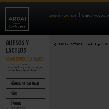
QUESOS Y LÁCTEOS
OTROS PRODUCTO
QUESOS Y
QUESOS Y LÁCTEOS
Ardai Especiali
LÁCTEOS
ARDAI ESPECIALIDADES
Selectos, escasos,
estacionales y con ese algo
que los hace especiales
POR
MARCA DE CALIDAD
POR
PAIS
POR
REGIÓN
ALBIGEOISE