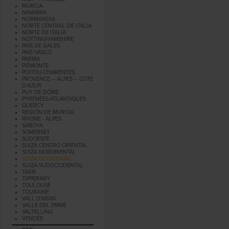
MURCIA
NAVARRA
NORMANDIA
NORTE CENTRAL DE ITALIA
NORTE DE ITALIA
NOTTINGHAMSHIRE
PAÍS DE GALES
PAÍS VASCO
PARMA
PIEMONTE
POITOU-CHARENTES
PROVENCE – ALPES – COTE
D’AZUR
PUY DE DÔME
PYRÉNÉES-ATLANTIQUES
QUERCY
REGIÓN DE MURCIA
RHONE - ALPES
SABOYA
SOMERSET
SUDOESTE
SUIZA CENTRO ORIENTAL
SUIZA NORORIENTAL
SUIZA OCCIDENTAL
SUIZA SUDOCCIDENTAL
TARN
TIPPERARY
TOULOUSE
TOURAINE
VALL D'ARAN
VALLE DEL EMME
VALTELLINA
VENDÉE