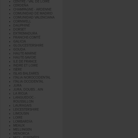
CENTRE / VAL DE LOIRE
CERDEÑA
CHAMPAGNE - ARDENNE
COMUNIDAD DE MADRID
COMUNIDAD VALENCIANA
CORNWELL
DAUPHINÉ
DORSET
EXTREMADURA
FRANCHE-COMTÉ
GALICIA
GLOUCESTERSHIRE
GOUDA
HAUTE-MARNE
HAUTE-SAVOIE
ILE DE FRANCE
INDRE ET LOIRE
ISÈRE
ISLAS BALEARES
ITALIA NOROCCIDENTAL
ITALIA OCCIDENTAL
JURA
JURA, DOUBS , AIN
LA RIOJA
LANGUEDOC -
ROUSSILLON
LAURAGAIS
LEICESTERSHIRE
LIMOUSIN
LOIRE
LOMBARDÍA
MEAUX
MELLINGEN
MENORCA
MIDI - PYRENÉES