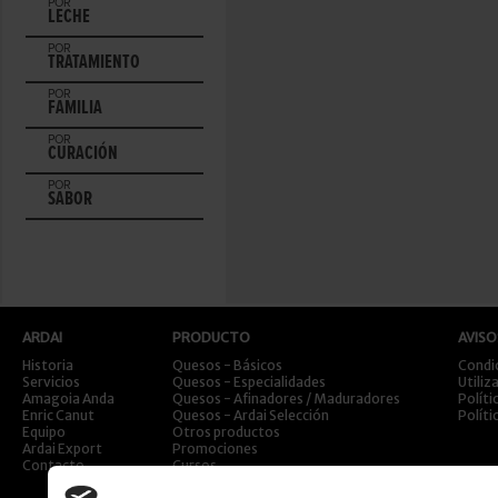
POR
LECHE
POR
TRATAMIENTO
POR
FAMILIA
POR
CURACIÓN
POR
SABOR
ARDAI
PRODUCTO
AVISO
Historia
Quesos - Básicos
Condi
Servicios
Quesos - Especialidades
Utiliz
Amagoia Anda
Quesos - Afinadores / Maduradores
Políti
Enric Canut
Quesos - Ardai Selección
Políti
Equipo
Otros productos
Ardai Export
Promociones
Contacto
Cursos
Viajes