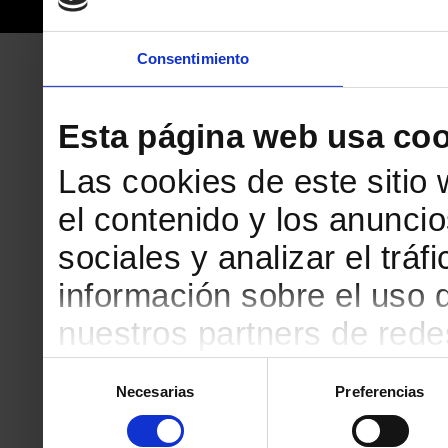
Consentimiento
Esta página web usa coo
Las cookies de este sitio
el contenido y los anuncio
sociales y analizar el tr
información sobre el uso 
nuestros partners de redes
web, quienes pueden comb
Selección
Necesarias
Preferencias
de
que les haya proporciona
consentimiento
partir del uso que haya h