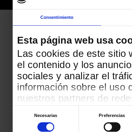
Consentimiento
Esta página web usa coo
Las cookies de este sitio
el contenido y los anuncio
sociales y analizar el tr
información sobre el uso 
nuestros partners de redes
web, quienes pueden comb
Selección
Necesarias
Preferencias
de
que les haya proporciona
consentimiento
partir del uso que haya h