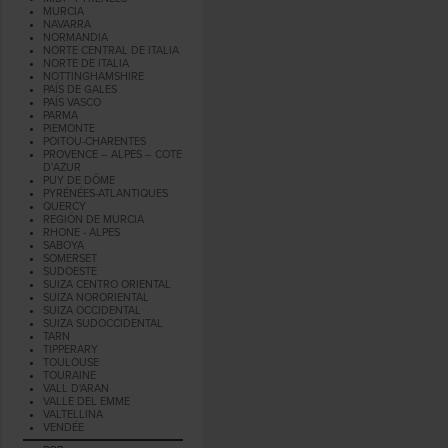
MURCIA
NAVARRA
NORMANDIA
NORTE CENTRAL DE ITALIA
NORTE DE ITALIA
NOTTINGHAMSHIRE
PAÍS DE GALES
PAÍS VASCO
PARMA
PIEMONTE
POITOU-CHARENTES
PROVENCE – ALPES – COTE
D’AZUR
PUY DE DÔME
PYRÉNÉES-ATLANTIQUES
QUERCY
REGIÓN DE MURCIA
RHONE - ALPES
SABOYA
SOMERSET
SUDOESTE
SUIZA CENTRO ORIENTAL
SUIZA NORORIENTAL
SUIZA OCCIDENTAL
SUIZA SUDOCCIDENTAL
TARN
TIPPERARY
TOULOUSE
TOURAINE
VALL D'ARAN
VALLE DEL EMME
VALTELLINA
VENDÉE