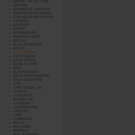
CENTRE / VAL DE LOIRE
CERDEÑA
CHAMPAGNE - ARDENNE
COMUNIDAD DE MADRID
COMUNIDAD VALENCIANA
CORNWELL
DAUPHINÉ
DORSET
EXTREMADURA
FRANCHE-COMTÉ
GALICIA
GLOUCESTERSHIRE
GOUDA
HAUTE-MARNE
HAUTE-SAVOIE
ILE DE FRANCE
INDRE ET LOIRE
ISÈRE
ISLAS BALEARES
ITALIA NOROCCIDENTAL
ITALIA OCCIDENTAL
JURA
JURA, DOUBS , AIN
LA RIOJA
LANGUEDOC -
ROUSSILLON
LAURAGAIS
LEICESTERSHIRE
LIMOUSIN
LOIRE
LOMBARDÍA
MEAUX
MELLINGEN
MENORCA
MIDI - PYRENÉES