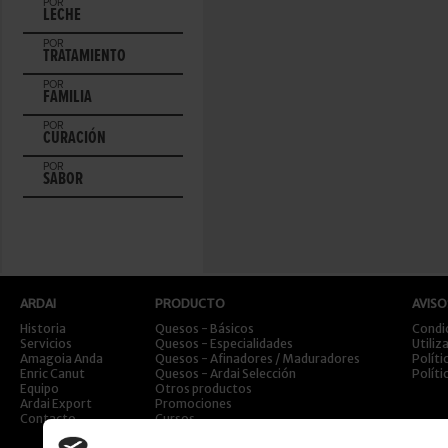
POR
LECHE
POR
TRATAMIENTO
POR
FAMILIA
POR
CURACIÓN
POR
SABOR
ARDAI
PRODUCTO
AVISO
Historia
Quesos - Básicos
Condi
Servicios
Quesos - Especialidades
Utiliz
Amagoia Anda
Quesos - Afinadores / Maduradores
Políti
Enric Canut
Quesos - Ardai Selección
Políti
Equipo
Otros productos
Ardai Export
Promociones
Contacto
Cursos
Viajes