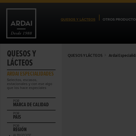
QUESOS Y LÁCTEOS
OTROS PRODUCTO
QUESOS Y
QUESOS Y LÁCTEOS
Ardai Especiali
LÁCTEOS
ARDAI ESPECIALIDADES
Selectos, escasos,
estacionales y con ese algo
que los hace especiales
POR
MARCA DE CALIDAD
POR
PAIS
POR
REGIÓN
ALBIGEOISE