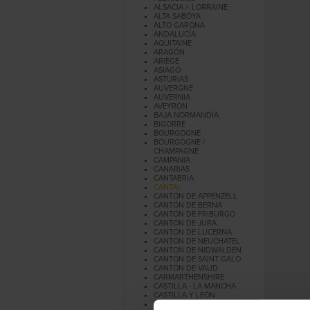
ALSACIA /- LORRAINE
ALTA SABOYA
ALTO GARONA
ANDALUCÍA
AQUITAINE
ARAGÓN
ARIÈGE
ASIAGO
ASTURIAS
AUVERGNE
AUVERNIA
AVEYRON
BAJA NORMANDÍA
BIGORRE
BOURGOGNE
BOURGOGNE /
CHAMPAGNE
CAMPANIA
CANARIAS
CANTABRIA
CANTAL
CANTÓN DE APPENZELL
CANTÓN DE BERNA
CANTÓN DE FRIBURGO
CANTÓN DE JURA
CANTÓN DE LUCERNA
CANTÓN DE NEUCHATEL
CANTON DE NIDWALDEN
CANTÓN DE SAINT GALO
CANTÓN DE VAUD
CARMARTHENSHIRE
CASTILLA - LA MANCHA
CASTILLA Y LEÓN
CATALUÑA