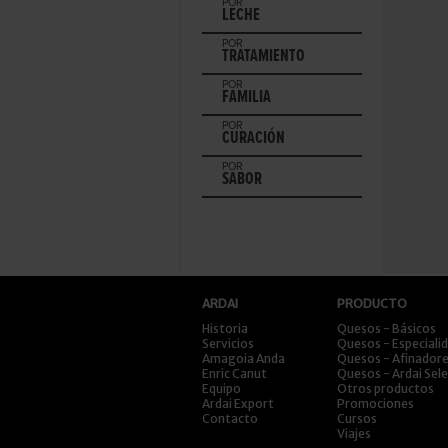
POR
LECHE
POR
TRATAMIENTO
POR
FAMILIA
POR
CURACIÓN
POR
SABOR
ARDAI
PRODUCTO
Historia
Quesos - Básicos
Servicios
Quesos - Especiali
Amagoia Anda
Quesos - Afinador
Enric Canut
Quesos - Ardai Sel
Equipo
Otros productos
Ardai Export
Promociones
Contacto
Cursos
Viajes