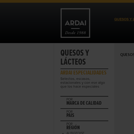
QUESOS Y 
QUESOS Y
QUESOS
LÁCTEOS
ARDAI ESPECIALIDADES
Selectos, escasos,
estacionales y con ese algo
que los hace especiales
POR
MARCA DE CALIDAD
POR
PAIS
POR
REGIÓN
ALBIGEOISE