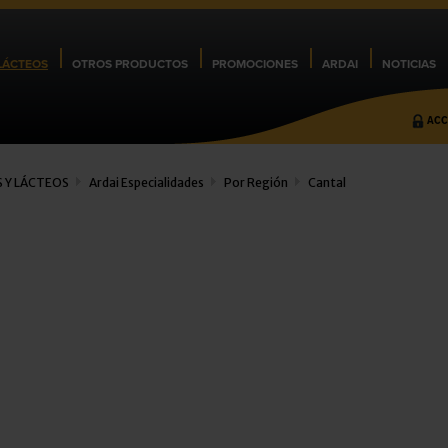
LÁCTEOS
OTROS PRODUCTOS
PROMOCIONES
ARDAI
NOTICIAS
ACC
 Y LÁCTEOS
Ardai Especialidades
Por Región
Cantal