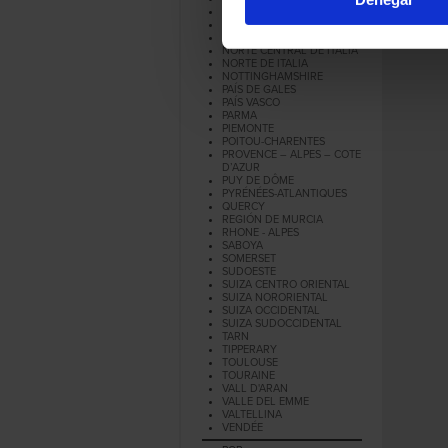
MURCIA
NAVARRA
NORMANDIA
NORTE CENTRAL DE ITALIA
NORTE DE ITALIA
NOTTINGHAMSHIRE
PAÍS DE GALES
PAÍS VASCO
PARMA
PIEMONTE
POITOU-CHARENTES
PROVENCE – ALPES – COTE
D’AZUR
PUY DE DÔME
PYRÉNÉES-ATLANTIQUES
QUERCY
REGIÓN DE MURCIA
RHONE - ALPES
SABOYA
SOMERSET
SUDOESTE
SUIZA CENTRO ORIENTAL
SUIZA NORORIENTAL
SUIZA OCCIDENTAL
SUIZA SUDOCCIDENTAL
TARN
TIPPERARY
TOULOUSE
TOURAINE
VALL D'ARAN
VALLE DEL EMME
VALTELLINA
VENDÉE