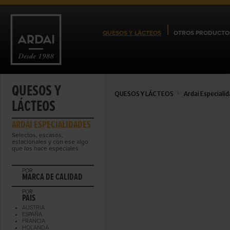
QUESOS Y LÁCTEOS
OTROS PRODUCTO
QUESOS Y
QUESOS Y LÁCTEOS
Ardai Especiali
LÁCTEOS
ARDAI ESPECIALIDADES
Selectos, escasos,
estacionales y con ese algo
que los hace especiales
POR
MARCA DE CALIDAD
POR
PAIS
AUSTRIA
ESPAÑA
FRANCIA
HOLANDA