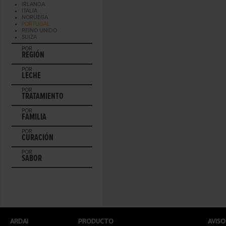
IRLANDA
ITALIA
NORUEGA
PORTUGAL
REINO UNIDO
SUIZA
POR
REGIÓN
POR
LECHE
POR
TRATAMIENTO
POR
FAMILIA
POR
CURACIÓN
POR
SABOR
ARDAI
PRODUCTO
AVISO