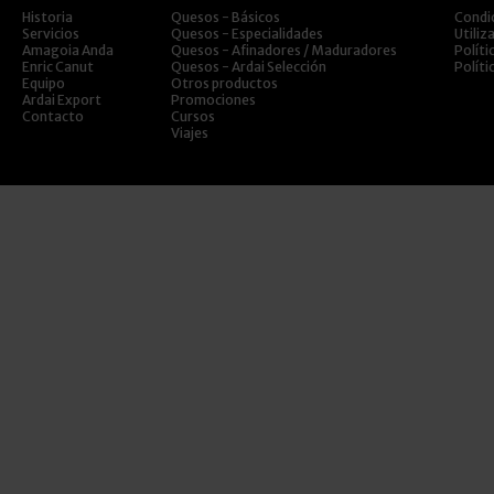
Historia
Quesos - Básicos
Condi
Servicios
Quesos - Especialidades
Utiliz
Amagoia Anda
Quesos - Afinadores / Maduradores
Políti
Enric Canut
Quesos - Ardai Selección
Políti
Equipo
Otros productos
Ardai Export
Promociones
Contacto
Cursos
Viajes