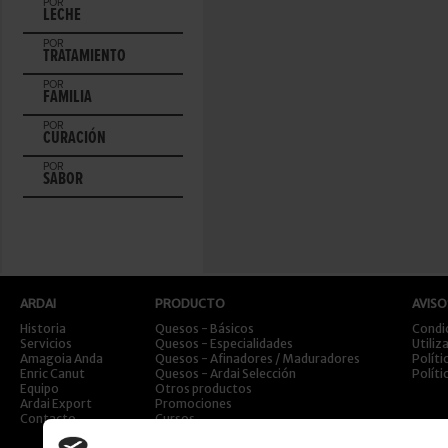
POR
LECHE
POR
TRATAMIENTO
POR
FAMILIA
POR
CURACIÓN
POR
SABOR
ARDAI
PRODUCTO
AVISO
Historia
Quesos - Básicos
Condi
Servicios
Quesos - Especialidades
Utiliz
Amagoia Anda
Quesos - Afinadores / Maduradores
Políti
Enric Canut
Quesos - Ardai Selección
Políti
Equipo
Otros productos
Ardai Export
Promociones
Contacto
Cursos
Viajes