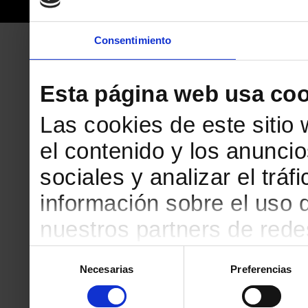
Consentimiento
Esta página web usa coo
Las cookies de este sitio
el contenido y los anuncio
sociales y analizar el tr
información sobre el uso 
nuestros partners de redes
web, quienes pueden comb
Selección
Necesarias
Preferencias
de
que les haya proporciona
consentimiento
partir del uso que haya h