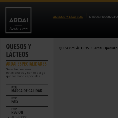
QUESOS Y LÁCTEOS
OTROS PRODUCTO
QUESOS Y
QUESOS Y LÁCTEOS
Ardai Especiali
LÁCTEOS
ARDAI ESPECIALIDADES
Selectos, escasos,
estacionales y con ese algo
que los hace especiales
POR
MARCA DE CALIDAD
POR
PAIS
POR
REGIÓN
ALBIGEOISE