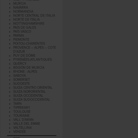
MURCIA
NAVARRA
NORMANDIA
NORTE CENTRAL DE ITALIA
NORTE DE ITALIA
NOTTINGHAMSHIRE
PAÍS DE GALES
PAÍS VASCO
PARMA
PIEMONTE
POITOU-CHARENTES
PROVENCE – ALPES – COTE
D’AZUR
PUY DE DÔME
PYRÉNÉES-ATLANTIQUES
QUERCY
REGIÓN DE MURCIA
RHONE - ALPES
SABOYA
SOMERSET
SUDOESTE
SUIZA CENTRO ORIENTAL
SUIZA NORORIENTAL
SUIZA OCCIDENTAL
SUIZA SUDOCCIDENTAL
TARN
TIPPERARY
TOULOUSE
TOURAINE
VALL D'ARAN
VALLE DEL EMME
VALTELLINA
VENDÉE