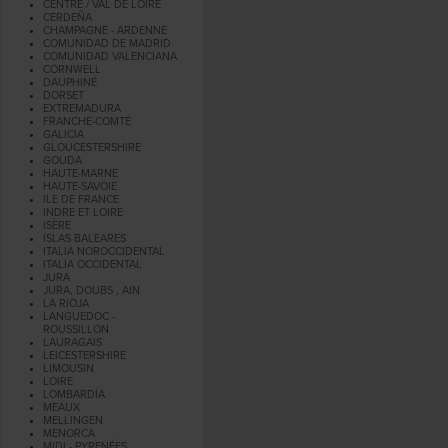
CENTRE / VAL DE LOIRE
CERDEÑA
CHAMPAGNE - ARDENNE
COMUNIDAD DE MADRID
COMUNIDAD VALENCIANA
CORNWELL
DAUPHINÉ
DORSET
EXTREMADURA
FRANCHE-COMTÉ
GALICIA
GLOUCESTERSHIRE
GOUDA
HAUTE-MARNE
HAUTE-SAVOIE
ILE DE FRANCE
INDRE ET LOIRE
ISÈRE
ISLAS BALEARES
ITALIA NOROCCIDENTAL
ITALIA OCCIDENTAL
JURA
JURA, DOUBS , AIN
LA RIOJA
LANGUEDOC -
ROUSSILLON
LAURAGAIS
LEICESTERSHIRE
LIMOUSIN
LOIRE
LOMBARDÍA
MEAUX
MELLINGEN
MENORCA
MIDI - PYRENÉES