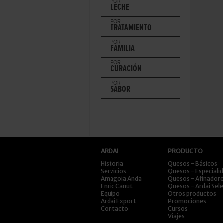
POR
LECHE
POR
TRATAMIENTO
POR
FAMILIA
POR
CURACIÓN
POR
SABOR
ARDAI
PRODUCTO
Historia
Quesos - Básicos
Servicios
Quesos - Especiali
Amagoia Anda
Quesos - Afinador
Enric Canut
Quesos - Ardai Sel
Equipo
Otros productos
Ardai Export
Promociones
Contacto
Cursos
Viajes