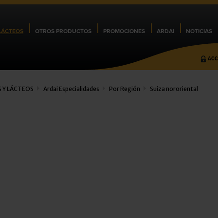
LÁCTEOS
OTROS PRODUCTOS
PROMOCIONES
ARDAI
NOTICIAS
ACC
 Y LÁCTEOS
Ardai Especialidades
Por Región
Suiza nororiental