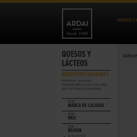
QUESOS Y 
QUESOS Y
QUESOS
LÁCTEOS
ARDAI ESPECIALIDADES
Selectos, escasos,
estacionales y con ese algo
que los hace especiales
POR
MARCA DE CALIDAD
POR
PAIS
POR
REGIÓN
ALBIGEOISE