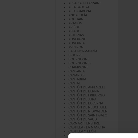
ALSACIA /- LORRAINE
ALTA SABOYA
ALTO GARONA
ANDALUCÍA
AQUITAINE
ARAGÓN
ARIÈGE
ASIAGO
ASTURIAS
AUVERGNE
AUVERNIA
AVEYRON
BAJA NORMANDÍA
BIGORRE
BOURGOGNE
BOURGOGNE /
CHAMPAGNE
CAMPANIA
CANARIAS
CANTABRIA
CANTAL
CANTÓN DE APPENZELL
CANTÓN DE BERNA
CANTÓN DE FRIBURGO
CANTÓN DE JURA
CANTÓN DE LUCERNA
CANTÓN DE NEUCHATEL
CANTON DE NIDWALDEN
CANTÓN DE SAINT GALO
CANTÓN DE VAUD
CARMARTHENSHIRE
CASTILLA - LA MANCHA
CASTILLA Y LEÓN
CATALUÑA