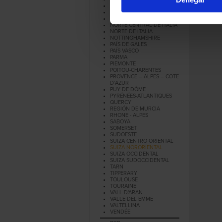
MURCIA
NAVARRA
NORMANDIA
NORTE CENTRAL DE ITALIA
NORTE DE ITALIA
NOTTINGHAMSHIRE
PAÍS DE GALES
PAÍS VASCO
PARMA
PIEMONTE
POITOU-CHARENTES
PROVENCE – ALPES – COTE
D’AZUR
PUY DE DÔME
PYRÉNÉES-ATLANTIQUES
QUERCY
REGIÓN DE MURCIA
RHONE - ALPES
SABOYA
SOMERSET
SUDOESTE
SUIZA CENTRO ORIENTAL
SUIZA NORORIENTAL
SUIZA OCCIDENTAL
SUIZA SUDOCCIDENTAL
TARN
TIPPERARY
TOULOUSE
TOURAINE
VALL D'ARAN
VALLE DEL EMME
VALTELLINA
VENDÉE