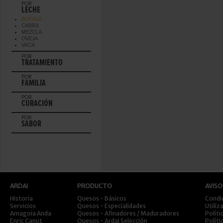
POR
LECHE
BÚFALA
CABRA
MEZCLA
OVEJA
VACA
POR
TRATAMIENTO
POR
FAMILIA
POR
CURACIÓN
POR
SABOR
ARDAI
PRODUCTO
AVISO
Historia
Quesos - Básicos
Condi
Servicios
Quesos - Especialidades
Utiliz
Amagoia Anda
Quesos - Afinadores / Maduradores
Políti
Enric Canut
Quesos - Ardai Selección
Políti