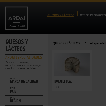
QUESOS Y LÁCTEOS
OTROS PRODUCTO
QUESOS Y
QUESOS Y LÁCTEOS
Ardai Especiali
LÁCTEOS
ARDAI ESPECIALIDADES
Selectos, escasos,
estacionales y con ese algo
que los hace especiales
POR
MARCA DE CALIDAD
BUFALET BLAU
+ info
POR
PAIS
POR
REGIÓN