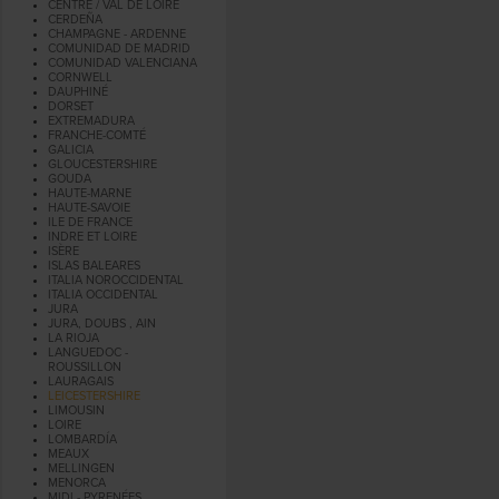
CENTRE / VAL DE LOIRE
CERDEÑA
CHAMPAGNE - ARDENNE
COMUNIDAD DE MADRID
COMUNIDAD VALENCIANA
CORNWELL
DAUPHINÉ
DORSET
EXTREMADURA
FRANCHE-COMTÉ
GALICIA
GLOUCESTERSHIRE
GOUDA
HAUTE-MARNE
HAUTE-SAVOIE
ILE DE FRANCE
INDRE ET LOIRE
ISÈRE
ISLAS BALEARES
ITALIA NOROCCIDENTAL
ITALIA OCCIDENTAL
JURA
JURA, DOUBS , AIN
LA RIOJA
LANGUEDOC -
ROUSSILLON
LAURAGAIS
LEICESTERSHIRE
LIMOUSIN
LOIRE
LOMBARDÍA
MEAUX
MELLINGEN
MENORCA
MIDI - PYRENÉES