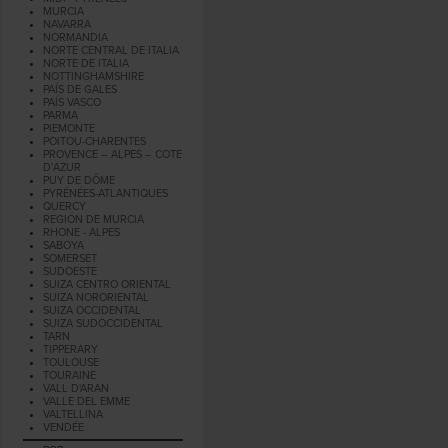
MURCIA
NAVARRA
NORMANDIA
NORTE CENTRAL DE ITALIA
NORTE DE ITALIA
NOTTINGHAMSHIRE
PAÍS DE GALES
PAÍS VASCO
PARMA
PIEMONTE
POITOU-CHARENTES
PROVENCE – ALPES – COTE
D’AZUR
PUY DE DÔME
PYRÉNÉES-ATLANTIQUES
QUERCY
REGIÓN DE MURCIA
RHONE - ALPES
SABOYA
SOMERSET
SUDOESTE
SUIZA CENTRO ORIENTAL
SUIZA NORORIENTAL
SUIZA OCCIDENTAL
SUIZA SUDOCCIDENTAL
TARN
TIPPERARY
TOULOUSE
TOURAINE
VALL D'ARAN
VALLE DEL EMME
VALTELLINA
VENDÉE