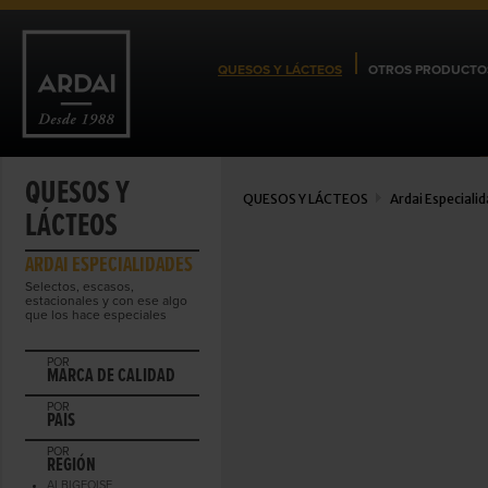
QUESOS Y LÁCTEOS
OTROS PRODUCTO
QUESOS Y
QUESOS Y LÁCTEOS
Ardai Especiali
LÁCTEOS
ARDAI ESPECIALIDADES
Selectos, escasos,
estacionales y con ese algo
que los hace especiales
POR
MARCA DE CALIDAD
POR
PAIS
POR
REGIÓN
ALBIGEOISE