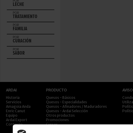
POR
LECHE
POR
TRATAMIENTO
POR
FAMILIA
POR
CURACIÓN
POR
SABOR
ARDAI
PRODUCTO
AVISO
Historia
Quesos - Básicos
Condi
Servicios
Quesos - Especialidades
Utiliz
Amagoia Anda
Quesos - Afinadores / Maduradores
Políti
Enric Canut
Quesos - Ardai Selección
Políti
Equipo
Otros productos
Ardai Export
Promociones
Contacto
Cursos
Viajes