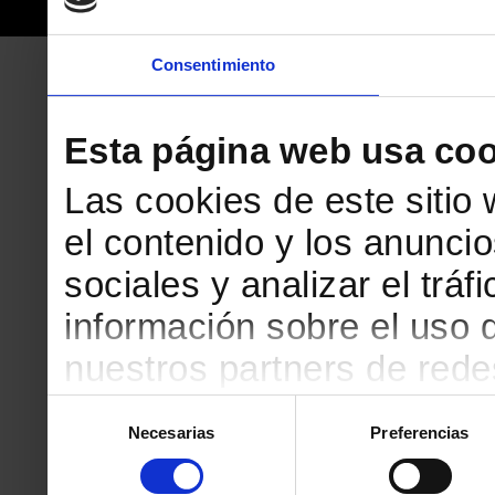
Consentimiento
Esta página web usa coo
Las cookies de este sitio
el contenido y los anuncio
sociales y analizar el tr
información sobre el uso 
nuestros partners de redes
web, quienes pueden comb
Selección
Necesarias
Preferencias
de
que les haya proporciona
consentimiento
partir del uso que haya h