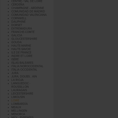
CENTRE / VAL DE LOIRE
CERDEÑA
CHAMPAGNE - ARDENNE
COMUNIDAD DE MADRID
COMUNIDAD VALENCIANA
CORNWELL
DAUPHINÉ
DORSET
EXTREMADURA
FRANCHE-COMTÉ
GALICIA
GLOUCESTERSHIRE
GOUDA
HAUTE-MARNE
HAUTE-SAVOIE
ILE DE FRANCE
INDRE ET LOIRE
ISÈRE
ISLAS BALEARES
ITALIA NOROCCIDENTAL
ITALIA OCCIDENTAL
JURA
JURA, DOUBS , AIN
LA RIOJA
LANGUEDOC -
ROUSSILLON
LAURAGAIS
LEICESTERSHIRE
LIMOUSIN
LOIRE
LOMBARDÍA
MEAUX
MELLINGEN
MENORCA
MIDI - PYRENÉES