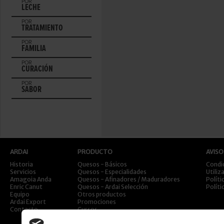
POR
LECHE
POR
TRATAMIENTO
POR
FAMILIA
POR
CURACIÓN
POR
SABOR
ARDAI
PRODUCTO
AVISO
Historia
Quesos - Básicos
Condi
Servicios
Quesos - Especialidades
Utiliz
Amagoia Anda
Quesos - Afinadores / Maduradores
Políti
Enric Canut
Quesos - Ardai Selección
Políti
Equipo
Otros productos
Ardai Export
Promociones
Contacto
Cursos
Viajes