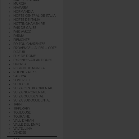
MURCIA
NAVARRA
NORMANDIA
NORTE CENTRAL DE ITALIA
NORTE DE ITALIA
NOTTINGHAMSHIRE
PAÍS DE GALES
PAÍS VASCO
PARMA
PIEMONTE
POITOU-CHARENTES
PROVENCE – ALPES – COTE
D’AZUR
PUY DE DÔME
PYRÉNÉES-ATLANTIQUES
QUERCY
REGIÓN DE MURCIA
RHONE - ALPES
SABOYA
SOMERSET
SUDOESTE
SUIZA CENTRO ORIENTAL
SUIZA NORORIENTAL
SUIZA OCCIDENTAL
SUIZA SUDOCCIDENTAL
TARN
TIPPERARY
TOULOUSE
TOURAINE
VALL D'ARAN
VALLE DEL EMME
VALTELLINA
VENDÉE