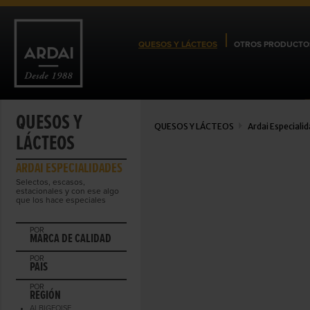
QUESOS Y LÁCTEOS
OTROS PRODUCTO
QUESOS Y
QUESOS Y LÁCTEOS
Ardai Especiali
LÁCTEOS
ARDAI ESPECIALIDADES
Selectos, escasos,
estacionales y con ese algo
que los hace especiales
POR
MARCA DE CALIDAD
POR
PAIS
POR
REGIÓN
ALBIGEOISE