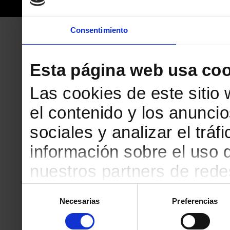
Consentimiento
Esta página web usa coo
Las cookies de este sitio
el contenido y los anuncio
sociales y analizar el tr
información sobre el uso 
nuestros partners de redes
web, quienes pueden comb
Selección
Necesarias
Preferencias
de
que les haya proporciona
consentimiento
partir del uso que haya h