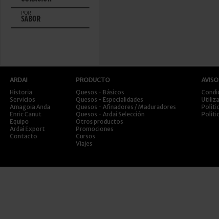
POR
SABOR
ARDAI
PRODUCTO
AVISO
Historia
Quesos - Básicos
Condi
Servicios
Quesos - Especialidades
Utiliz
Amagoia Anda
Quesos - Afinadores / Maduradores
Políti
Enric Canut
Quesos - Ardai Selección
Políti
Equipo
Otros productos
Ardai Export
Promociones
Contacto
Cursos
Viajes