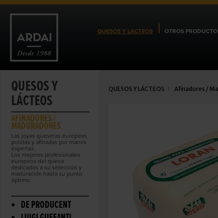
QUESOS Y LÁCTEOS
OTROS PRODUCTO
QUESOS Y
QUESOS Y LÁCTEOS
Afinadores / M
LÁCTEOS
AFINADORES /
MADURADORES
Las joyas queseras europeas
pulidas y afinadas por manos
expertas.
Los mejores profesionales
europeos del queso
dedicados a su selección y
maduración hasta su punto
óptimo.
DE PRODUCENT