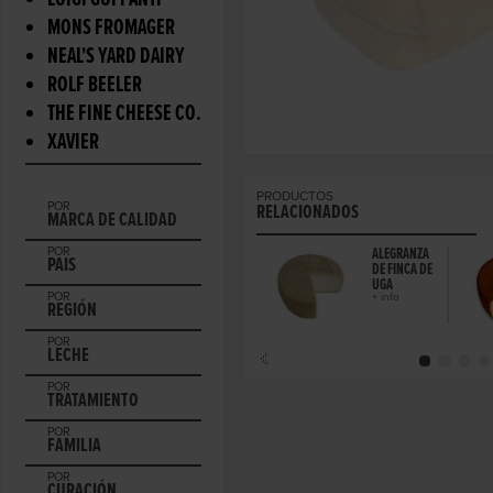
LUIGI GUFFANTI
MONS FROMAGER
NEAL'S YARD DAIRY
ROLF BEELER
THE FINE CHEESE CO.
XAVIER
PRODUCTOS
POR
RELACIONADOS
MARCA DE CALIDAD
POR
ALEGRANZA
PAIS
DE FINCA DE
UGA
POR
+ info
REGIÓN
POR
LECHE
POR
TRATAMIENTO
POR
FAMILIA
POR
CURACIÓN