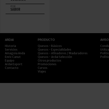
POR
SABOR
ARDAI
PRODUCTO
AVISO
Historia
Quesos - Básicos
Condi
Servicios
Quesos - Especialidades
Utiliz
Amagoia Anda
Quesos - Afinadores / Maduradores
Políti
Enric Canut
Quesos - Ardai Selección
Políti
Equipo
Otros productos
Ardai Export
Promociones
Contacto
Cursos
Viajes