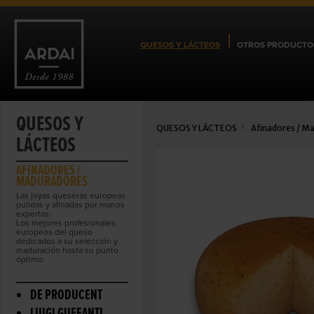
QUESOS Y LÁCTEOS
OTROS PRODUCTO
QUESOS Y
QUESOS Y LÁCTEOS
Afinadores / M
LÁCTEOS
AFINADORES /
MADURADORES
Las joyas queseras europeas
pulidas y afinadas por manos
expertas.
Los mejores profesionales
europeos del queso
dedicados a su selección y
maduración hasta su punto
óptimo.
DE PRODUCENT