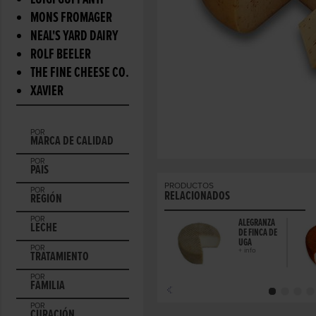
LUIGI GUFFANTI
MONS FROMAGER
NEAL'S YARD DAIRY
ROLF BEELER
THE FINE CHEESE CO.
XAVIER
POR
MARCA DE CALIDAD
POR
PAIS
PRODUCTOS
POR
RELACIONADOS
REGIÓN
POR
ALEGRANZA
LECHE
DE FINCA DE
UGA
POR
+ info
TRATAMIENTO
POR
FAMILIA
POR
CURACIÓN