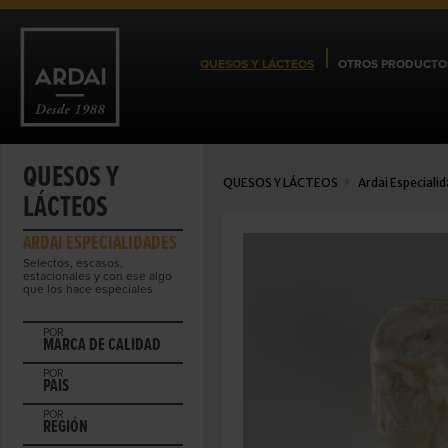
QUESOS Y LÁCTEOS
OTROS PRODUCTO
QUESOS Y
QUESOS Y LÁCTEOS
Ardai Especiali
LÁCTEOS
ARDAI ESPECIALIDADES
Selectos, escasos,
estacionales y con ese algo
que los hace especiales
POR
MARCA DE CALIDAD
POR
PAIS
POR
REGIÓN