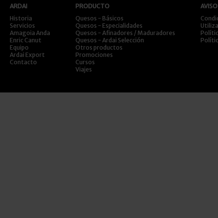
ARDAI
PRODUCTO
AVISO
Historia
Quesos - Básicos
Condi
Servicios
Quesos - Especialidades
Utiliz
Amagoia Anda
Quesos - Afinadores / Maduradores
Políti
Enric Canut
Quesos - Ardai Selección
Políti
Equipo
Otros productos
Ardai Export
Promociones
Contacto
Cursos
Viajes