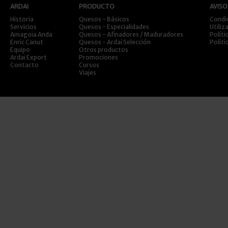
ARDAI
PRODUCTO
AVISO
Historia
Quesos - Básicos
Condi
Servicios
Quesos - Especialidades
Utiliz
Amagoia Anda
Quesos - Afinadores / Maduradores
Políti
Enric Canut
Quesos - Ardai Selección
Políti
Equipo
Otros productos
Ardai Export
Promociones
Contacto
Cursos
Viajes