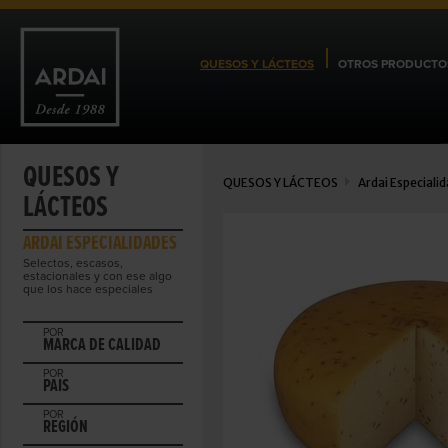
QUESOS Y LÁCTEOS
OTROS PRODUCTO
QUESOS Y
QUESOS Y LÁCTEOS
Ardai Especiali
LÁCTEOS
ARDAI ESPECIALIDADES
Selectos, escasos,
estacionales y con ese algo
que los hace especiales
POR
MARCA DE CALIDAD
POR
PAIS
POR
REGIÓN