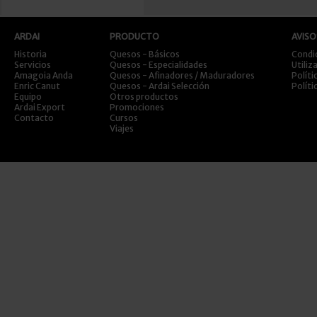
ARDAI
PRODUCTO
AVISO
Historia
Quesos - Básicos
Condi
Servicios
Quesos - Especialidades
Utiliz
Amagoia Anda
Quesos - Afinadores / Maduradores
Políti
Enric Canut
Quesos - Ardai Selección
Políti
Equipo
Otros productos
Ardai Export
Promociones
Contacto
Cursos
Viajes